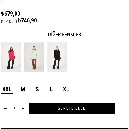
₺679,00
₺746,90
KDV Dahil
DIĞER RENKLER
XXL
M
S
L
XL