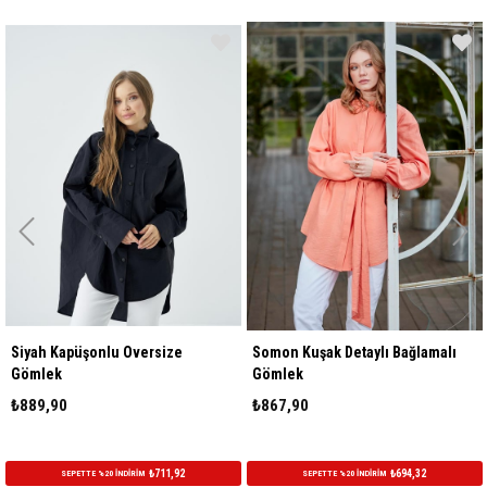
iyah Kapüşonlu Oversize
Somon Kuşak Detaylı Bağlamalı
Gr
ömlek
Gömlek
Gö
889,90
₺867,90
₺8
₺711,92
₺694,32
SEPETTE %20 İNDİRİM
SEPETTE %20 İNDİRİM