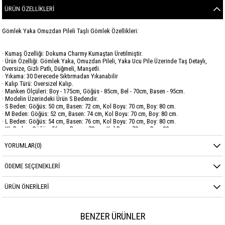
ÜRÜN ÖZELLIKLERI
Gömlek Yaka Omuzdan Pileli Taşlı Gömlek Özellikleri:
· Kumaş Özelliği: Dokuma Charmy Kumaştan Üretilmiştir.
· Ürün Özelliği: Gömlek Yaka, Omuzdan Pileli, Yaka Ucu Pile Üzerinde Taş Detaylı,
Oversize, Gizli Patlı, Düğmeli, Manşetli.
· Yıkama: 30 Derecede Sıktırmadan Yıkanabilir
· Kalıp Türü: Oversizel Kalıp.
· Manken Ölçüleri: Boy - 175cm, Göğüs - 85cm, Bel - 70cm, Basen - 95cm.
· Modelin Üzerindeki Ürün S Bedendir.
· S Beden: Göğüs: 50 cm, Basen: 72 cm, Kol Boyu: 70 cm, Boy: 80 cm.
· M Beden: Göğüs: 52 cm, Basen: 74 cm, Kol Boyu: 70 cm, Boy: 80 cm.
· L Beden: Göğüs: 54 cm, Basen: 76 cm, Kol Boyu: 70 cm, Boy: 80 cm.
· XL Beden: Göğüs: 56 cm, Basen: 78 cm, Kol Boyu: 70 cm, Boy: 80 cm.
· XXL Beden: Göğüs: 58 cm, Basen: 80 cm, Kol Boyu: 70 cm, Boy: 80 cm.
YORUMLAR
(0)
Marka
SAVEWELLWOMAN
ÖDEME SEÇENEKLERI
Sezon
YAZ
ÜRÜN ÖNERILERI
Kumaş Cinsi
CHARMY
BENZER ÜRÜNLER