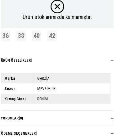
Ürün stoklarımızda kalmamıştır.
36
38
40
42
ÜRÜN ÖZELLIKLERI
Marka
GARZİA
Sezon
MEVSİMLİK
Kumaş Cinsi
DENİM
YORUMLAR
(0)
ÖDEME SEÇENEKLERI