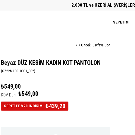
2.000 TL ve ÜZERİ ALIŞVERİŞLERDE ÜC
SEPETIM
< < Önceki Sayfaya Dön
Beyaz DÜZ KESİM KADIN KOT PANTOLON
(GZ22M10010001_002)
₺549,00
₺549,00
KDV Dahil
₺439,20
SEPETTE %20 İNDİRİM