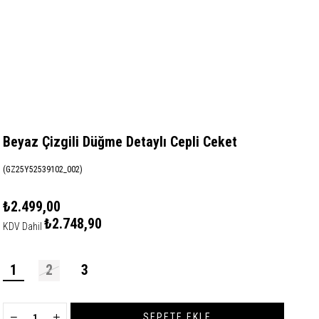
Beyaz Çizgili Düğme Detaylı Cepli Ceket
(GZ25Y52539102_002)
₺2.499,00
₺2.748,90
KDV Dahil
1
2
3