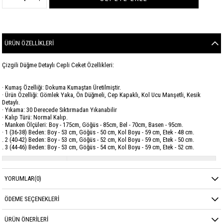
ÜRÜN ÖZELLIKLERI
Çizgili Düğme Detaylı Cepli Ceket Özellikleri:
· Kumaş Özelliği: Dokuma Kumaştan Üretilmiştir.
· Ürün Özelliği: Gömlek Yaka, Ön Düğmeli, Cep Kapaklı, Kol Ucu Manşetli, Kesik
Detaylı.
· Yıkama: 30 Derecede Sıktırmadan Yıkanabilir
· Kalıp Türü: Normal Kalıp.
· Manken Ölçüleri: Boy - 175cm, Göğüs - 85cm, Bel - 70cm, Basen - 95cm.
· 1 (36-38) Beden: Boy - 53 cm, Göğüs - 50 cm, Kol Boyu - 59 cm, Etek - 48 cm.
. 2 (40-42) Beden: Boy - 53 cm, Göğüs - 52 cm, Kol Boyu - 59 cm, Etek - 50 cm.
. 3 (44-46) Beden: Boy - 53 cm, Göğüs - 54 cm, Kol Boyu - 59 cm, Etek - 52 cm.
Marka
GARZİA
YORUMLAR
(0)
Sezon
YAZ
Kumaş Cinsi
Gabardin
ÖDEME SEÇENEKLERI
ÜRÜN ÖNERILERI