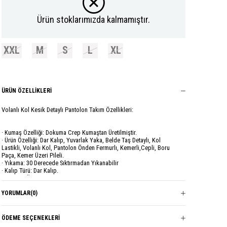
Ürün stoklarımızda kalmamıştır.
XXL
M
S
L
XL
ÜRÜN ÖZELLIKLERI
Volanlı Kol Kesik Detaylı Pantolon Takım Özellikleri:
· Kumaş Özelliği: Dokuma Crep Kumaştan Üretilmiştir.
· Ürün Özelliği: Dar Kalıp, Yuvarlak Yaka, Belde Taş Detaylı, Kol
Lastikli, Volanlı Kol, Pantolon Önden Fermurlı, Kemerli,Cepli, Boru
Paça, Kemer Üzeri Pileli.
· Yıkama: 30 Derecede Sıktırmadan Yıkanabilir
· Kalıp Türü: Dar Kalıp.
· Manken Ölçüleri: Boy - 175cm, Göğüs - 85cm, Bel - 70cm, Basen -
95cm.
· Modelin Üzerindeki Ürün S Bedendir.
YORUMLAR
(0)
· S Üst Beden: Göğüs: 48 cm, Bel - 38 cm, Boy: 100 cm.
· S Alt Beden: Bel: 38 cm, Boy: 95 cm.
· M Üst Beden: Göğüs: 50 cm, Bel - 40 cm, Boy: 100 cm.
ÖDEME SEÇENEKLERI
· M Alt Beden: Bel: 40 cm, Boy: 95 cm.