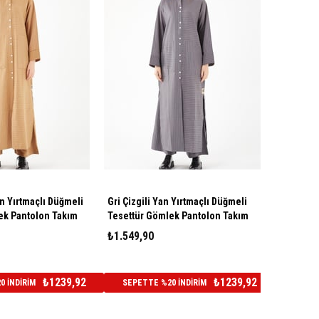
an Yırtmaçlı Düğmeli
Gri Çizgili Yan Yırtmaçlı Düğmeli
ek Pantolon Takım
Tesettür Gömlek Pantolon Takım
₺1.549,90
₺1239,92
₺1239,92
 İNDİRİM
SEPETTE %20 İNDİRİM