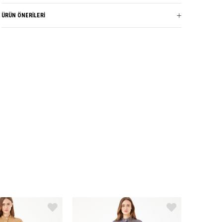
· L Üst Beden: Göğüs: 52 cm, Bel - 42 cm, Boy: 100 cm.
· L Alt Beden: Bel: 42 cm, Boy: 96 cm.
ÜRÜN ÖNERILERI
· XL Üst Beden: Göğüs: 54 cm, Bel - 44 cm, Boy: 100 cm.
· XL Alt Beden: Bel: 44 cm, Boy: 96 cm.
· XXL Üst Beden: Göğüs: 56 cm, Bel - 46 cm, Boy: 100 cm.
· XXL Alt Beden: Bel: 46 cm, Boy: 97 cm.
Marka
SAVEWELLWOMAN
Sezon
YAZ
Kumaş Cinsi
CREP