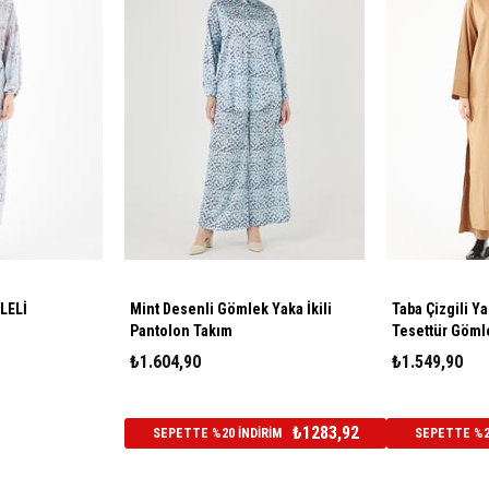
LELİ
Mint Desenli Gömlek Yaka İkili
Taba Çizgili Y
Pantolon Takım
Tesettür Göml
₺1.604,90
₺1.549,90
₺1283,92
SEPETTE %20 İNDİRİM
SEPETTE %20