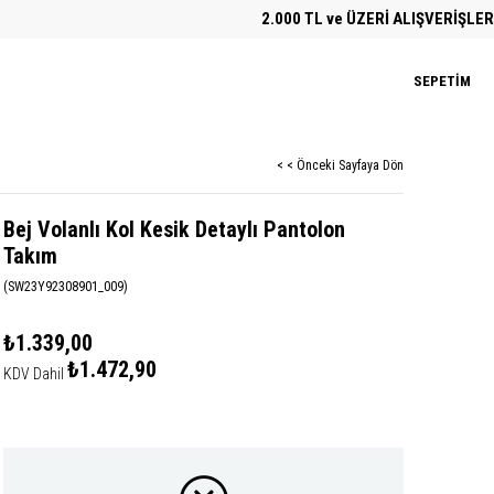
2.000 TL ve ÜZERİ ALIŞVERİŞLERDE ÜC
SEPETIM
< < Önceki Sayfaya Dön
Bej Volanlı Kol Kesik Detaylı Pantolon
Takım
(SW23Y92308901_009)
₺1.339,00
₺1.472,90
KDV Dahil