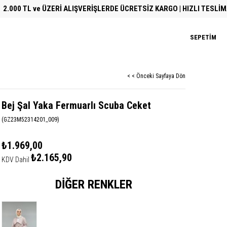
L ve ÜZERİ ALIŞVERİŞLERDE ÜCRETSİZ KARGO | HIZLI TESLİMAT
SEPETIM
< < Önceki Sayfaya Dön
Bej Şal Yaka Fermuarlı Scuba Ceket
(GZ23M52314201_009)
₺1.969,00
₺2.165,90
KDV Dahil
DIĞER RENKLER