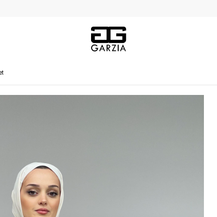
2.000 T
et