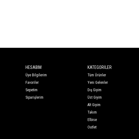
HESABIM
KATEGORİLER
Üye Bilgilerim
Tüm Ürünler
Favoriler
Yeni Gelenler
Sepetim
Dış Giyim
Siparişlerim
Üst Giyim
Alt Giyim
Takım
Elbise
Outlet