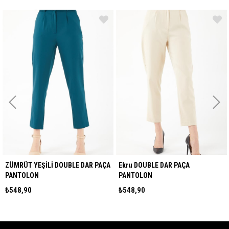
YEŞİLİ DOUBLE DAR PAÇA
Ekru DOUBLE DAR PAÇA
Fuşya DOUB
OLON
PANTOLON
PANTO
90
₺548,90
₺548,