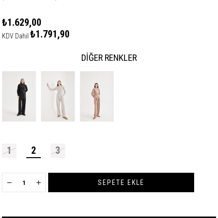
₺1.629,00
₺1.791,90
KDV Dahil
DIĞER RENKLER
1
2
3