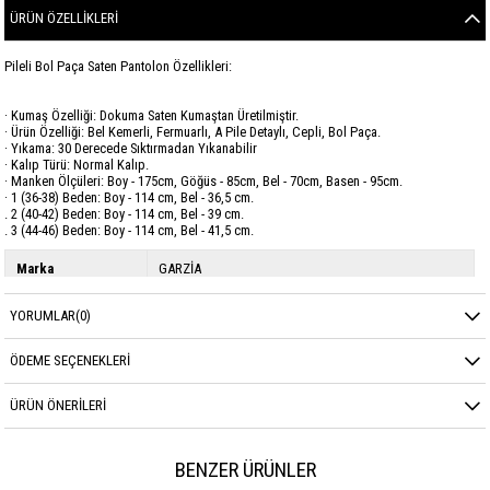
ÜRÜN ÖZELLIKLERI
Pileli Bol Paça Saten Pantolon Özellikleri:
· Kumaş Özelliği: Dokuma Saten Kumaştan Üretilmiştir.
· Ürün Özelliği: Bel Kemerli, Fermuarlı, A Pile Detaylı, Cepli, Bol Paça.
· Yıkama: 30 Derecede Sıktırmadan Yıkanabilir
· Kalıp Türü: Normal Kalıp.
· Manken Ölçüleri: Boy - 175cm, Göğüs - 85cm, Bel - 70cm, Basen - 95cm.
· 1 (36-38) Beden: Boy - 114 cm, Bel - 36,5 cm.
. 2 (40-42) Beden: Boy - 114 cm, Bel - 39 cm.
. 3 (44-46) Beden: Boy - 114 cm, Bel - 41,5 cm.
Marka
GARZİA
Sezon
MEVSİMLİK
YORUMLAR
(0)
Kumaş Cinsi
SATEN
ÖDEME SEÇENEKLERI
ÜRÜN ÖNERILERI
BENZER ÜRÜNLER