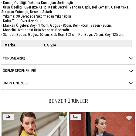
· Kumaş Özelliği: Dokuma Kumaştan Üretilmiştir.
· Ürün Özelliği: Oversize Kalıp, Kesik Detaylı, Yandan Cepli, Bel Kemerli, Ceket Yaka,
Arkadan Yırtmaçlı, Desenli Astarlı.
· Yıkama: 30 Derecede Sıktırmadan Yıkanabilir
· Kalıp Türü: Oversize Kalıp.
· Manken Ölçüleri: Boy - 175cm, Göğüs - 85cm, Bel - 70cm, Basen - 95cm.
· Modelin Üzerindeki Ürün Standart Bedendir.
· Standart Beden: Göğüs: 65 cm, Etek Ucu: 103 cm, Kol Boyu: 75 cm, Boy: 125 cm.
Marka
GARZİA
Sezon
MEVSİMLİK
YORUMLAR
(0)
Kumaş Cinsi
DEWSPO POLYESTER
ÖDEME SEÇENEKLERI
ÜRÜN ÖNERILERI
BENZER ÜRÜNLER