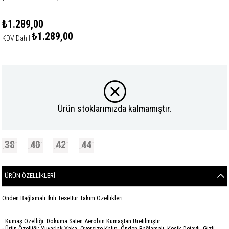
₺1.289,00
₺1.289,00
KDV Dahil
Ürün stoklarımızda kalmamıştır.
38
40
42
44
ÜRÜN ÖZELLIKLERI
Önden Bağlamalı İkili Tesettür Takım Özellikleri:
· Kumaş Özelliği: Dokuma Saten Aerobin Kumaştan Üretilmiştir.
· Ürün Özelliği: Yuvarlak Yaka, Oversize Kalıp, Önden Bağlamalı, Kesik Detaylı, Gizli