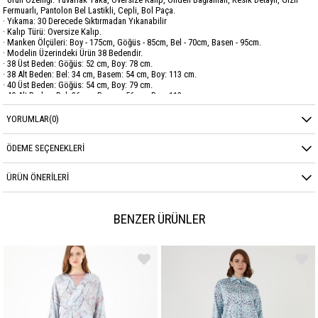
Fermuarlı, Pantolon Bel Lastikli, Cepli, Bol Paça.
· Yıkama: 30 Derecede Sıktırmadan Yıkanabilir
· Kalıp Türü: Oversize Kalıp.
· Manken Ölçüleri: Boy - 175cm, Göğüs - 85cm, Bel - 70cm, Basen - 95cm.
· Modelin Üzerindeki Ürün 38 Bedendir.
· 38 Üst Beden: Göğüs: 52 cm, Boy: 78 cm.
· 38 Alt Beden: Bel: 34 cm, Basem: 54 cm, Boy: 113 cm.
· 40 Üst Beden: Göğüs: 54 cm, Boy: 79 cm.
· 40 Alt Beden: Bel: 36 cm, Basem: 56 cm, Boy: 113 cm.
· 42 Üst Beden: Göğüs: 56 cm, Boy: 80 cm.
· 42 Alt Beden: Bel: 38 cm, Basem: 58 cm, Boy: 113 cm.
YORUMLAR
(0)
· 44 Üst Beden: Göğüs: 58 cm, Boy: 81 cm.
· 44 Alt Beden: Bel: 40 cm, Basem: 60 cm, Boy: 113 cm.
ÖDEME SEÇENEKLERI
Marka
GARZİA
ÜRÜN ÖNERILERI
Sezon
YAZ
Kumaş Cinsi
SATEN AEROBİN
BENZER ÜRÜNLER