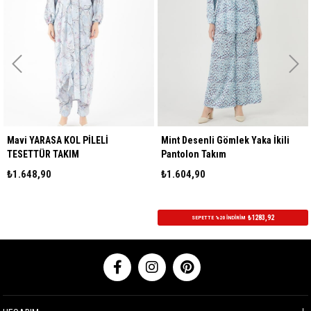
Mavi YARASA KOL PİLELİ
Mint Desenli Gömlek Yaka İkili
TESETTÜR TAKIM
Pantolon Takım
₺1.648,90
₺1.604,90
₺1283,92
SEPETTE %20 İNDİRİM