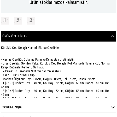
Ürün stoklarımızda kalmamıştır.
1
2
3
ÜRÜN ÖZELLIKLERI
Körüklü Cep Detaylı Kemerli Elbise Özellikleri:
· Kumaş Özelliği: Dokuma Palmiye Kumaştan Üretilmiştir.
· Ürün Özelliği: Gömlek Yaka, Körüklü Cep Detaylı, Kol Manşetli, Takma Kol, Normal
Kalıp, Düğmeli, Kemerli, Ön Patlı.
· Yıkama: 30 Derecede Sıktırmadan Yıkanabilir
· Kalıp Türü: Normal Kalıp.
· Manken Ölçüleri: Boy - 175cm, Göğüs - 85cm, Bel - 70cm, Basen - 95cm.
· 1 (36-38) Beden: Boy - 140 cm, Kol Boy - 62 cm, Göğüs - 50 cm, Basen - 58 cm, Bel -
45 cm.
· 2 (40-42) Beden: Boy - 140 cm, Kol Boy - 62 cm, Göğüs - 52 cm, Basen - 60 cm, Bel -
47 cm
· 3 (44-46) Beden: Boy - 140 cm, Kol Boy - 62 cm, Göğüs - 54 cm, Basen - 62 cm, Bel -
49 cm.
YORUMLAR
(0)
Marka
GARZİA