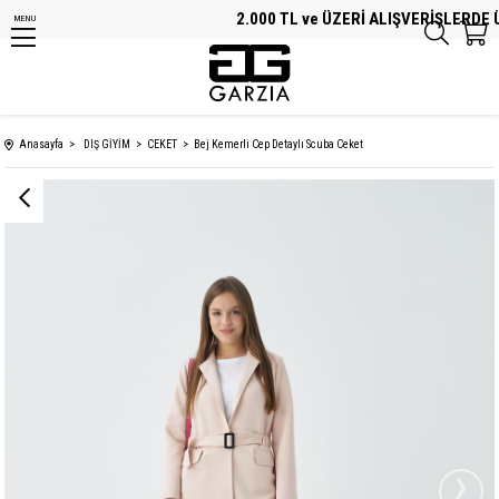
2.000 TL ve ÜZERİ ALIŞVERİŞLERDE ÜC
MENU
Anasayfa
DIŞ GİYİM
CEKET
Bej Kemerli Cep Detaylı Scuba Ceket
›