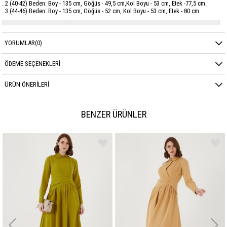
. 2 (40-42) Beden: Boy - 135 cm, Göğüs - 49,5 cm,Kol Boyu - 53 cm, Etek -77,5 cm.
. 3 (44-46) Beden: Boy - 135 cm, Göğüs - 52 cm, Kol Boyu - 53 cm, Etek - 80 cm.
Marka
GARZİA
YORUMLAR
(0)
Sezon
YAZ
Kumaş Cinsi
Frenze
ÖDEME SEÇENEKLERI
ÜRÜN ÖNERILERI
BENZER ÜRÜNLER