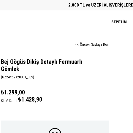
2.000 TL ve ÜZERİ ALIŞVERİŞLERDE ÜCR
SEPETIM
< < Önceki Sayfaya Dön
Bej Gögüs Dikiş Detaylı Fermuarlı
Gömlek
(GZ24Y52420001_009)
₺1.299,00
₺1.428,90
KDV Dahil