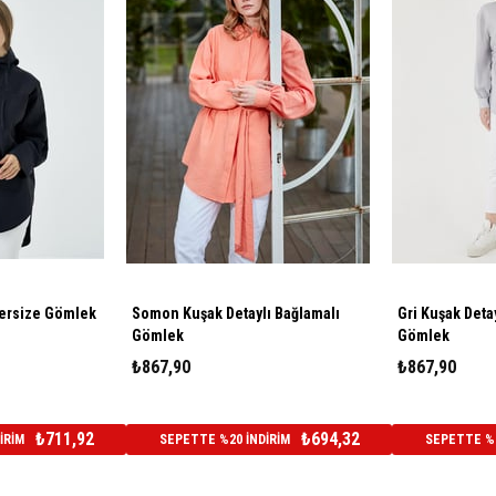
ersize Gömlek
Somon Kuşak Detaylı Bağlamalı
Gri Kuşak Deta
Gömlek
Gömlek
₺867,90
₺867,90
₺711,92
₺694,32
İRİM
SEPETTE %20 İNDİRİM
SEPETTE %2