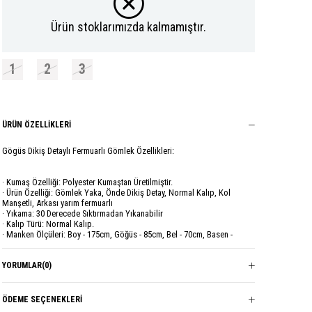
Ürün stoklarımızda kalmamıştır.
1
2
3
ÜRÜN ÖZELLIKLERI
Gögüs Dikiş Detaylı Fermuarlı Gömlek Özellikleri:
· Kumaş Özelliği: Polyester Kumaştan Üretilmiştir.
· Ürün Özelliği: Gömlek Yaka, Önde Dikiş Detay, Normal Kalıp, Kol
Manşetli, Arkası yarım fermuarlı
· Yıkama: 30 Derecede Sıktırmadan Yıkanabilir
· Kalıp Türü: Normal Kalıp.
· Manken Ölçüleri: Boy - 175cm, Göğüs - 85cm, Bel - 70cm, Basen -
95cm.
· Modelin Üzerindeki Ürün 38 Bedendir.
· 1 (36-38) Beden: Göğüs: 50 cm, Kol Boyu:70 cm, Ön Boy: 72 cm, Arka
YORUMLAR
(0)
Boy: 80cm.
· 2 (40-42) Beden: Göğüs: 52 cm, Kol Boyu:71 cm, Ön Boy: 72 cm, Arka
Boy: 80cm.
ÖDEME SEÇENEKLERI
· 3 (44-46) Beden: Göğüs: 54 cm, Kol Boyu:71 cm, Ön Boy: 72 cm. Arka