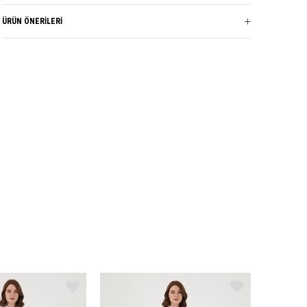
Boy: 80cm.
ÜRÜN ÖNERILERI
Marka
GARZİA
Sezon
YAZ
Kumaş Cinsi
POLYESTER