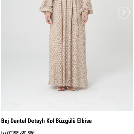
›
Bej Dantel Detaylı Kol Büzgülü Elbise
(GZ23Y10040001_009)