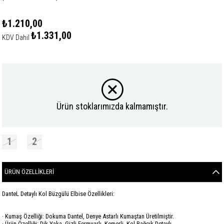
₺1.210,00
₺1.331,00
KDV Dahil
Ürün stoklarımızda kalmamıştır.
1
2
ÜRÜN ÖZELLIKLERI
DanteL Detaylı Kol Büzgülü Elbise Özellikleri:
· Kumaş Özelliği: Dokuma Dantel, Denye Astarlı Kumaştan Üretilmiştir.
· Ürün Özelliği: Dik Yaka, Gizli Fermuarlı, Kemerli, Kol Bağcık Detaylı.