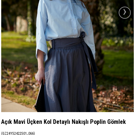
›
Açık Mavi Üçken Kol Detaylı Nakışlı Poplin Gömlek
(GZ24Y52422501_066)