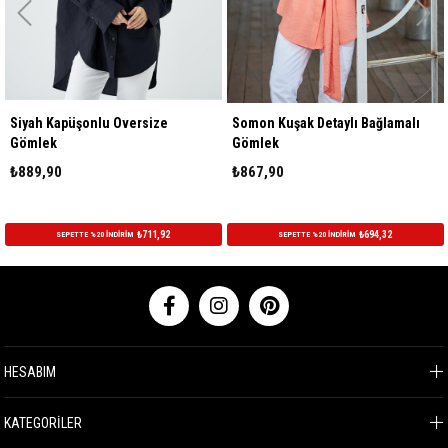
Siyah Kapüşonlu Oversize
Somon Kuşak Detaylı Bağlamalı
Gömlek
Gömlek
₺889,90
₺867,90
₺711,92
₺694,32
SEPETTE %20 İNDİRİM
SEPETTE %20 İNDİRİM
HESABIM
KATEGORİLER